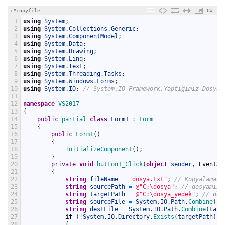
c#copyfile
C#
1
using
System
;
2
using
System
.
Collections
.
Generic
;
3
using
System
.
ComponentModel
;
4
using
System
.
Data
;
5
using
System
.
Drawing
;
6
using
System
.
Linq
;
7
using
System
.
Text
;
8
using
System
.
Threading
.
Tasks
;
9
using
System
.
Windows
.
Forms
;
10
using
System
.
IO
;
// System.IO Framework,Yaptığımız Dosya 
11
12
namespace
VS2017
13
{
14
public
partial 
class
Form1
:
Form
15
{
16
public
Form1
(
)
17
{
18
InitializeComponent
(
)
;
19
}
20
private
void
button1_Click
(
object
sender
,
EventAr
21
{
22
string
fileName
=
"dosya.txt"
;
// Kopyalamak 
23
string
sourcePath
=
@"C:\dosya"
;
// dosyamızı
24
string
targetPath
=
@"C:\dosya_yedek"
;
// dos
25
string
sourceFile
=
System
.
IO
.
Path
.
Combine
(
so
26
string
destFile
=
System
.
IO
.
Path
.
Combine
(
targ
27
if
(
!
System
.
IO
.
Directory
.
Exists
(
targetPath
)
)
28
{