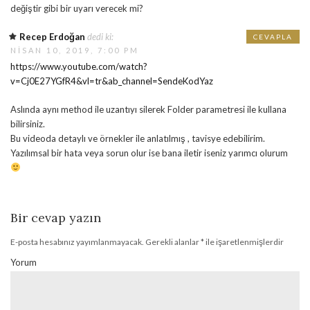
değiştir gibi bir uyarı verecek mi?
Recep Erdoğan
dedi ki:
CEVAPLA
NISAN 10, 2019, 7:00 PM
https://www.youtube.com/watch?
v=Cj0E27YGfR4&vl=tr&ab_channel=SendeKodYaz
Aslında aynı method ile uzantıyı silerek Folder parametresi ile kullana
bilirsiniz.
Bu videoda detaylı ve örnekler ile anlatılmış , tavisye edebilirim.
Yazılımsal bir hata veya sorun olur ise bana iletir iseniz yarımcı olurum
Bir cevap yazın
E-posta hesabınız yayımlanmayacak.
Gerekli alanlar
*
ile işaretlenmişlerdir
Yorum