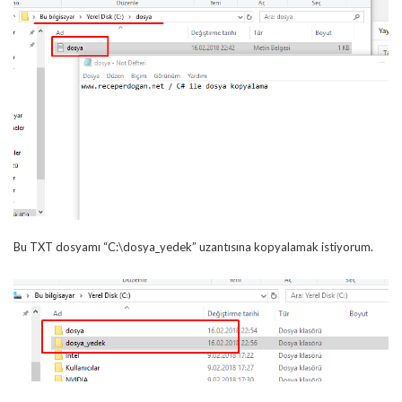
Bu TXT dosyamı “C:\dosya_yedek” uzantısına kopyalamak istiyorum.