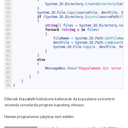
29
System
.
IO
.
Directory
.
CreateDirectory
(
targe
30
}
31
System
.
IO
.
File
.
Copy
(
sourceFile
,
destFile
,
tru
32
if
(
System
.
IO
.
Directory
.
Exists
(
sourcePath
)
)
/
33
{
34
string
[
]
files
=
System
.
IO
.
Directory
.
GetF
35
foreach
(
string
s
in
files
)
36
{
37
fileName
=
System
.
IO
.
Path
.
GetFileName
38
destFile
=
System
.
IO
.
Path
.
Combine
(
tar
39
System
.
IO
.
File
.
Copy
(
s
,
destFile
,
true
40
}
41
}
42
else
43
{
44
MessageBox
.
Show
(
"Kopyalamadı bir sorun ol
45
}
46
}
47
}
48
}
Dilersek
try,catch
fonksiyonu kullanarak da kopyalama ve kontrol
sırasında sorunlarda program kapatmış olmayız.
Hemen programımızı çalıştırıp test edelim.