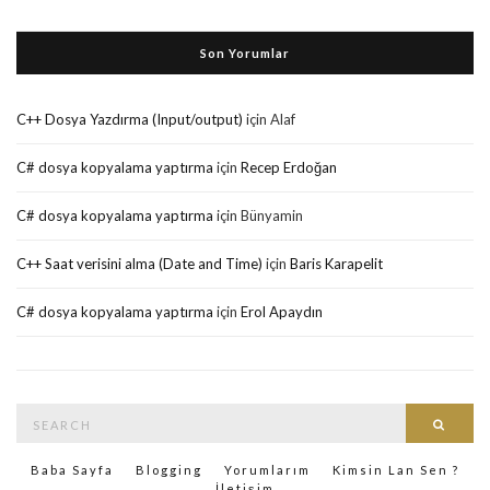
Son Yorumlar
C++ Dosya Yazdırma (Input/output)
için
Alaf
C# dosya kopyalama yaptırma
için
Recep Erdoğan
C# dosya kopyalama yaptırma
için
Bünyamin
C++ Saat verisini alma (Date and Time)
için
Baris Karapelit
C# dosya kopyalama yaptırma
için
Erol Apaydın
Search
Searc
for:
Baba Sayfa
Blogging
Yorumlarım
Kimsin Lan Sen ?
İletişim