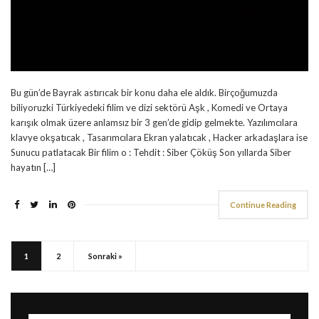
Bu gün’de Bayrak astırıcak bir konu daha ele aldık. Birçoğumuzda
biliyoruzki Türkiyedeki filim ve dizi sektörü Aşk , Komedi ve Ortaya
karışık olmak üzere anlamsız bir 3 gen’de gidip gelmekte. Yazılımcılara
klavye okşatıcak , Tasarımcılara Ekran yalatıcak , Hacker arkadaşlara ise
Sunucu patlatacak Bir filim o : Tehdit : Siber Çöküş Son yıllarda Siber
hayatın […]
Continue Reading
1
2
Sonraki »