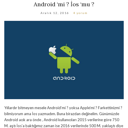
Android ‘mi ? İos ‘mu ?
Aralık 12, 2016
4 yorum
Yıllardır bitmeyen mesele Android’mi ? yoksa Apple’mi ? Farkettinizmi ?
bilmiyorum ama İos yazmadım. Buna birazdan değinelim. Günümüzde
Android acık ara önde , Android kullanıcıları 2015 verilerine göre 750
M. aştı İos’a baktığımız zaman ise 2016 verilerinde 500 M. yaklaştı diye