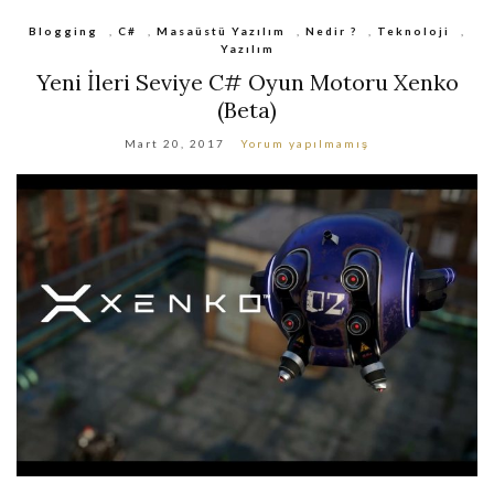
Blogging
,
C#
,
Masaüstü Yazılım
,
Nedir ?
,
Teknoloji
,
Yazılım
Yeni İleri Seviye C# Oyun Motoru Xenko
(Beta)
Mart 20, 2017
Yorum yapılmamış