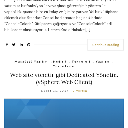
satırımıza bir fonksiyon ile veya şimdi göreceğimiz yöntem ile
yapabiliriz. şuanda bize en kolay ve işimize yarıyan Yol bir kütüphane
eklemek olur. Standart Consol kodlarımızın başına #include
“ConsoleColor.h” Kütüpanesi çağırıyoruz ve “ConsoleColor.h” adlı
bir Header oluşturuyoruz. Hemen Kod dizinimize […]
Continue Reading
Masaüstü Yazılım
,
Nedir ?
,
Teknoloji
,
Yazılım
,
Yorumlarım
Web site yönetir gibi Dedicated Yönetin.
(vSphere Web Client)
Şubat 11, 2017
2 yorum