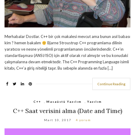
Merhabalar Dostlar. C++ bir çok makalesi mevcut ama bunun asıl babası
kim ? hemen bakalım
Bjarne Stroustrup C++ programlama dilinin
yaratıcısı ve nesne yönelimli programlamanın öncülerindendir. C++’ın
standartlaşması (ANSI/ISO) için aktif olarak rol almıştır ve bu konudaki
çalışmalarına devam etmektedir. The C++ Programming Language isimli
kitabı, C++’a giriş niteliği taşır. Bu sebeple alanında en fazla […]
Continue Reading
C++
,
Masaüstü Yazılım
,
Yazılım
C++ Saat verisini alma (Date and Time)
Mart 10, 2017
4 yorum