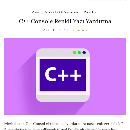
C++
,
Masaüstü Yazılım
,
Yazılım
C++ Console Renkli Yazı Yazdırma
Mart 10, 2017
2 yorum
Merhabalar, C++ Consol ekranındaki yazılarımıza nasıl renk verebiliriz ?
Bunu gösterelim. bunu dilersek Visual Studio bir eklenti ile veya kon