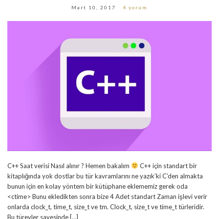
Mart 10, 2017
4 yorum
C++ Saat verisi Nasıl alınır ? Hemen bakalım
C++ için standart bir
kitaplığında yok dostlar bu tür kavramlarını ne yazık’ki C’den almakta
bunun için en kolay yöntem bir kütüphane eklememiz gerek oda
<ctime> Bunu ekledikten sonra bize 4 Adet standart Zaman işlevi verir
onlarda clock_t, time_t, size_t ve tm. Clock_t, size_t ve time_t türleridir.
Bu türevler sayesinde […]