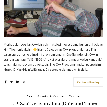
Merhabalar Dostlar. C++ bir çok makalesi mevcut ama bunun asıl babası
kim ? hemen bakalım
Bjarne Stroustrup C++ programlama dilinin
yaratıcısı ve nesne yönelimli programlamanın öncülerindendir. C++’ın
standartlaşması (ANSI/ISO) için aktif olarak rol almıştır ve bu konudaki
çalışmalarına devam etmektedir. The C++ Programming Language isimli
kitabı, C++’a giriş niteliği taşır. Bu sebeple alanında en fazla […]
Continue Reading
C++
,
Masaüstü Yazılım
,
Yazılım
C++ Saat verisini alma (Date and Time)