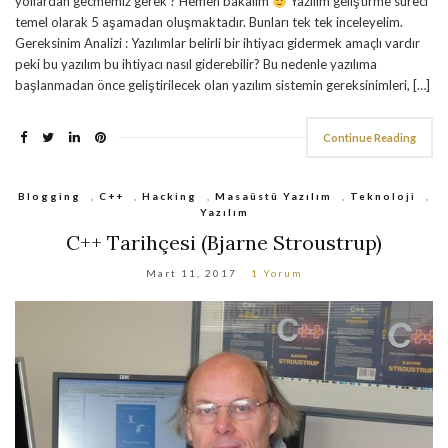
yollardan gecmemiz gerek ? Hemen bakalım
Yazılım geliştirme süreci
temel olarak 5 aşamadan oluşmaktadır. Bunları tek tek inceleyelim.
Gereksinim Analizi : Yazılımlar belirli bir ihtiyacı gidermek amaçlı vardır
peki bu yazılım bu ihtiyacı nasıl giderebilir? Bu nedenle yazılıma
başlanmadan önce geliştirilecek olan yazılım sistemin gereksinimleri, […]
Continue Reading
Blogging
,
C++
,
Hacking
,
Masaüstü Yazılım
,
Teknoloji
,
Yazılım
C++ Tarihçesi (Bjarne Stroustrup)
Mart 11, 2017
1 Yorum