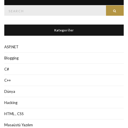
Search
Searc
for:
Kategoriler
ASP.NET
Blogging
C#
C++
Dünya
Hacking
HTML , CSS
Masaüstü Yazılım