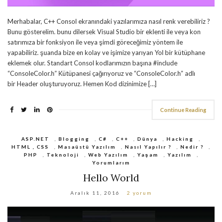
Merhabalar, C++ Consol ekranındaki yazılarımıza nasıl renk verebiliriz ?
Bunu gösterelim. bunu dilersek Visual Studio bir eklenti ile veya kon
satırımıza bir fonksiyon ile veya şimdi göreceğimiz yöntem ile
yapabiliriz. şuanda bize en kolay ve işimize yarıyan Yol bir kütüphane
eklemek olur. Standart Consol kodlarımızın başına #include
“ConsoleColor.h” Kütüpanesi çağırıyoruz ve “ConsoleColor.h” adlı
bir Header oluşturuyoruz. Hemen Kod dizinimize […]
Continue Reading
ASP.NET
,
Blogging
,
C#
,
C++
,
Dünya
,
Hacking
,
HTML , CSS
,
Masaüstü Yazılım
,
Nasıl Yapılır ?
,
Nedir ?
,
PHP
,
Teknoloji
,
Web Yazılım
,
Yaşam
,
Yazılım
,
Yorumlarım
Hello World
Aralık 11, 2016
2 yorum