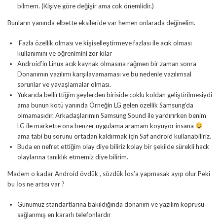
bilmem. (Kişiye göre değişir ama cok önemlidir.)
Bunların yanında elbette eksileride var hemen onlarada değinelim.
Fazla özellik olması ve kişiselleştirmeye fazlası ile acık olması
kullanımını ve öğrenimini zor kılar
Android’in Linux acık kaynak olmasına rağmen bir zaman sonra
Donanımın yazılımı karşılayamaması ve bu nedenle yazılımsal
sorunlar ve yavaşlamalar olması.
Yukarıda bellirttiğim şeylerden biriside coklu koldan geliştirilmesiydi
ama bunun kötü yanında Örneğin LG gelen özellik Samsung’da
olmamasıdır. Arkadaşlarımın Samsung Sound ile yardırırken benim
LG ile markette ona benzer uygulama aramam koyuyor insana
ama tabi bu sorunu ortadan kaldırmak için Saf android kullanabiliriz.
Buda en nefret ettiğim olay diye biliriz kolay bir şekilde sürekli hack
olaylarına tanıklık etmemiz diye bilirim.
Madem o kadar Android övdük , sözdük İos’a yapmasak ayıp olur Peki
bu İos ne artısı var ?
Günümüz standartlarına bakıldığında donanım ve yazılım köprüsü
sağlanmış en kararlı telefonlardır