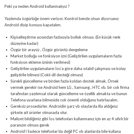
Peki ya neden Android kullanmalıyız ?
Yazılımda özgürlüğe önem veriyor. Kontrol bende olsun diyorsanız
Android diyip konuyu kapatalım.
Kişiselleştirme acısından fazlasıyla bolluk olması. (En kücük renk
düzeyine kadar)
Özgür bir arayüz , Özgür görüntü dengeleme
Market bolluğu ve fonksiyon izni (Geliştirilen uygulamaların fazla
fonksiyon ekleme izninin verilmesi)
Geliştirilen uygulamaların İos’a göre daha sıtabil çalışması ve kolay
geliştirile bilmesi (Coklı dil desteği olması)
Sürekli güncelleme ve birden fazla koldan destek almak. Örnek
vermek gerekir ise Android hem LG , Samsung , HTC vb. bir cok firma
tarafından yazılımsal olarak güncelleme ve özellik almakta ve bunun
Telefona uyarlana bilmeside cok önemli olduğunu hatırlayalım.
Gereksiz prosedürler. Androidin şarz vb olaylarda illa aldığınız
şirkete ait ürünler olmasada olur.
Maliyet bildiğimiz gibi İos telefonları kullanmanız için en az 4 sıfırlı bir
paranızın olması gerek
Android’i Sadece telefonlar’da değil PC vb alanlarda bile kullana