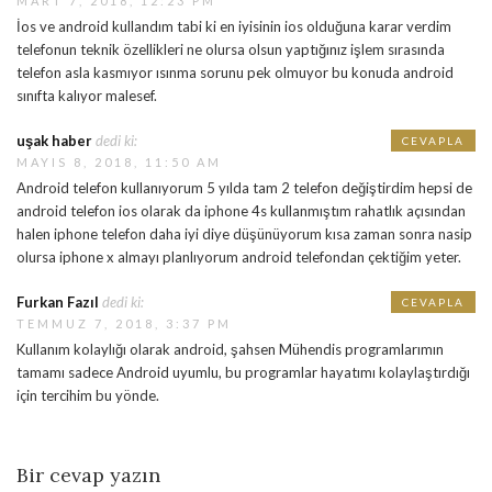
MART 7, 2018, 12:23 PM
İos ve android kullandım tabi ki en iyisinin ios olduğuna karar verdim
telefonun teknik özellikleri ne olursa olsun yaptığınız işlem sırasında
telefon asla kasmıyor ısınma sorunu pek olmuyor bu konuda android
sınıfta kalıyor malesef.
uşak haber
dedi ki:
CEVAPLA
MAYIS 8, 2018, 11:50 AM
Android telefon kullanıyorum 5 yılda tam 2 telefon değiştirdim hepsi de
android telefon ios olarak da iphone 4s kullanmıştım rahatlık açısından
halen iphone telefon daha iyi diye düşünüyorum kısa zaman sonra nasip
olursa iphone x almayı planlıyorum android telefondan çektiğim yeter.
Furkan Fazıl
dedi ki:
CEVAPLA
TEMMUZ 7, 2018, 3:37 PM
Kullanım kolaylığı olarak android, şahsen Mühendis programlarımın
tamamı sadece Android uyumlu, bu programlar hayatımı kolaylaştırdığı
için tercihim bu yönde.
Bir cevap yazın