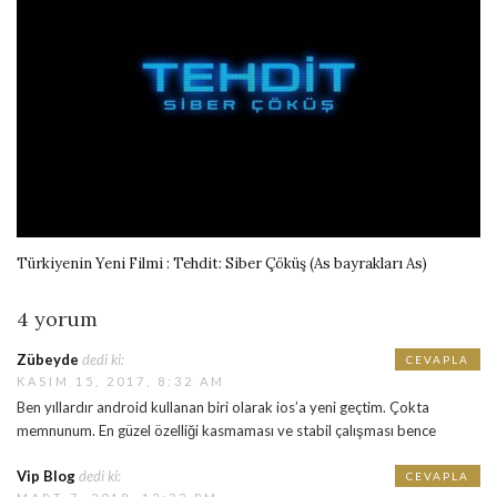
Türkiyenin Yeni Filmi : Tehdit: Siber Çöküş (As bayrakları As)
4 yorum
Zübeyde
dedi ki:
CEVAPLA
KASIM 15, 2017, 8:32 AM
Ben yıllardır android kullanan biri olarak ios’a yeni geçtim. Çokta
memnunum. En güzel özelliği kasmaması ve stabil çalışması bence
Vip Blog
dedi ki:
CEVAPLA