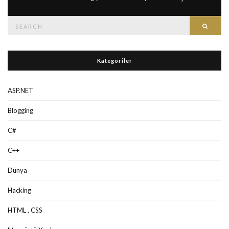
Search
Searc
for:
Kategoriler
ASP.NET
Blogging
C#
C++
Dünya
Hacking
HTML , CSS