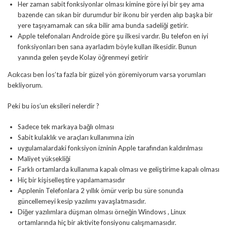
Her zaman sabit fonksiyonlar olması kimine göre iyi bir şey ama
bazende can sıkan bir durumdur bir ikonu bir yerden alıp başka bir
yere taşıyamamak can sıka bilir ama bunda sadeliği getirir.
Apple telefonaları Androide göre şu ilkesi vardır. Bu telefon en iyi
fonksiyonları ben sana ayarladım böyle kullan ilkesidir. Bunun
yanında gelen şeyde Kolay öğrenmeyi getirir
Acıkcası ben İos’ta fazla bir güzel yön göremiyorum varsa yorumları
bekliyorum.
Peki bu ios’un eksileri nelerdir ?
Sadece tek markaya bağlı olması
Sabit kulaklık ve araçları kullanımına izin
uygulamalardaki fonksiyon izninin Apple tarafından kaldırılması
Maliyet yüksekliği
Farklı ortamlarda kullanıma kapalı olması ve geliştirime kapalı olması
Hiç bir kişiselleştire yapılamamasıdır
Applenin Telefonlara 2 yıllık ömür verip bu süre sonunda
güncellemeyi kesip yazılımı yavaşlatmasıdır.
Diğer yazılımlara düşman olması örneğin Windows , Linux
ortamlarında hiç bir aktivite fonsiyonu calışmamasıdır.