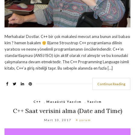
Merhabalar Dostlar. C++ bir çok makalesi mevcut ama bunun asıl babası
kim ? hemen bakalım
Bjarne Stroustrup C++ programlama dilinin
yaratıcısı ve nesne yönelimli programlamanın öncülerindendir. C++’ın
standartlaşması (ANSI/ISO) için aktif olarak rol almıştır ve bu konudaki
çalışmalarına devam etmektedir. The C++ Programming Language isimli
kitabı, C++’a giriş niteliği taşır. Bu sebeple alanında en fazla […]
Continue Reading
C++
,
Masaüstü Yazılım
,
Yazılım
C++ Saat verisini alma (Date and Time)
Mart 10, 2017
4 yorum