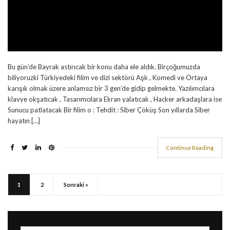
Bu gün’de Bayrak astırıcak bir konu daha ele aldık. Birçoğumuzda
biliyoruzki Türkiyedeki filim ve dizi sektörü Aşk , Komedi ve Ortaya
karışık olmak üzere anlamsız bir 3 gen’de gidip gelmekte. Yazılımcılara
klavye okşatıcak , Tasarımcılara Ekran yalatıcak , Hacker arkadaşlara ise
Sunucu patlatacak Bir filim o : Tehdit : Siber Çöküş Son yıllarda Siber
hayatın […]
Continue Reading
1
2
Sonraki »