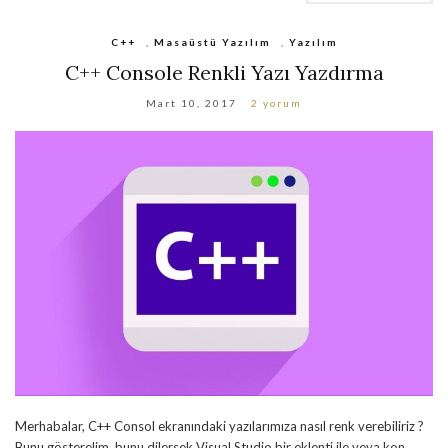
C++
,
Masaüstü Yazılım
,
Yazılım
C++ Console Renkli Yazı Yazdırma
Mart 10, 2017
2 yorum
Merhabalar, C++ Consol ekranındaki yazılarımıza nasıl renk verebiliriz ?
Bunu gösterelim. bunu dilersek Visual Studio bir eklenti ile veya kon