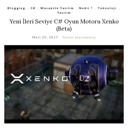
Blogging
,
C#
,
Masaüstü Yazılım
,
Nedir ?
,
Teknoloji
,
Yazılım
Yeni İleri Seviye C# Oyun Motoru Xenko
(Beta)
Mart 20, 2017
Yorum yapılmamış