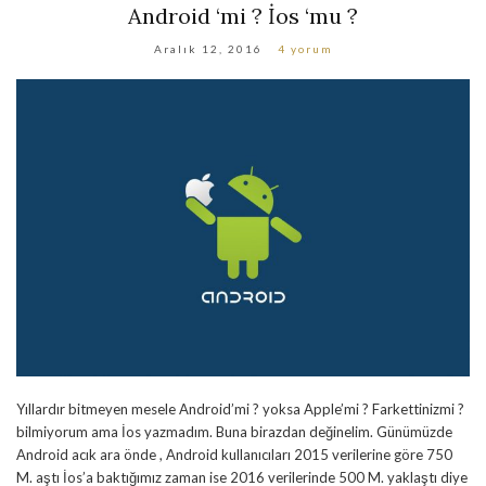
Android ‘mi ? İos ‘mu ?
Aralık 12, 2016
4 yorum
Yıllardır bitmeyen mesele Android’mi ? yoksa Apple’mi ? Farkettinizmi ?
bilmiyorum ama İos yazmadım. Buna birazdan değinelim. Günümüzde
Android acık ara önde , Android kullanıcıları 2015 verilerine göre 750
M. aştı İos’a baktığımız zaman ise 2016 verilerinde 500 M. yaklaştı diye