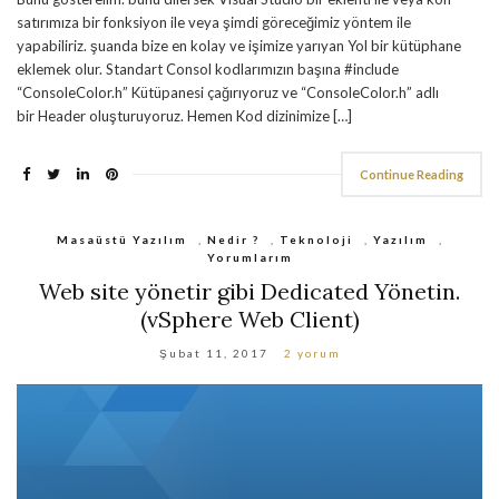
satırımıza bir fonksiyon ile veya şimdi göreceğimiz yöntem ile
yapabiliriz. şuanda bize en kolay ve işimize yarıyan Yol bir kütüphane
eklemek olur. Standart Consol kodlarımızın başına #include
“ConsoleColor.h” Kütüpanesi çağırıyoruz ve “ConsoleColor.h” adlı
bir Header oluşturuyoruz. Hemen Kod dizinimize […]
Continue Reading
Masaüstü Yazılım
,
Nedir ?
,
Teknoloji
,
Yazılım
,
Yorumlarım
Web site yönetir gibi Dedicated Yönetin.
(vSphere Web Client)
Şubat 11, 2017
2 yorum